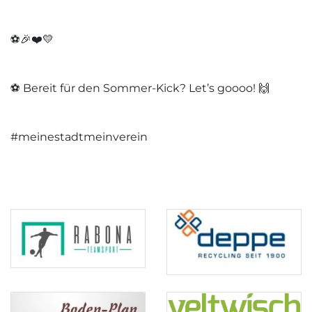
⚽️🎉❤️💛
⚽️ Bereit für den Sommer-Kick? Let’s goooo! 🙌
#meinestadtmeinverein