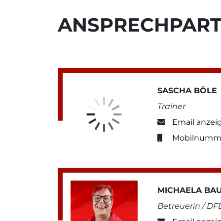
ANSPRECHPAR
SASCHA BÖLE
Trainer
Email anzei
Mobilnumme
MICHAELA BA
Betreuerin / D