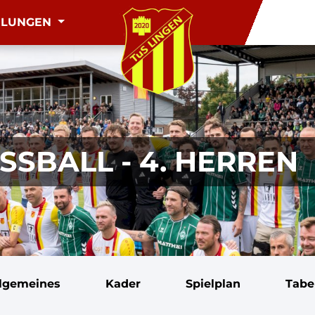
ILUNGEN
SBALL - 4. HERREN
llgemeines
Kader
Spielplan
Tabe