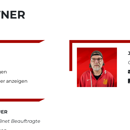
TNER
gen
r anzeigen
UER
FBnet Beauftragte