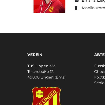
Email anzei
Mobilnumme
VEREIN
ABTE
TuS Lingen e.V.
Fussb
Teichstraße 12
Cheer
49808 Lingen (Ems)
Footb
Schie